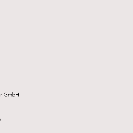
ber GmbH
n