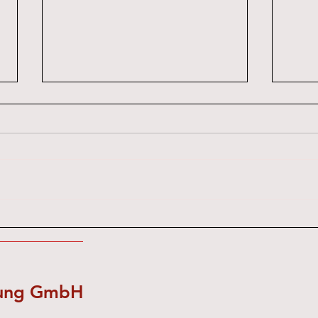
Gasthof Alpenblick
Raiffe
nung GmbH