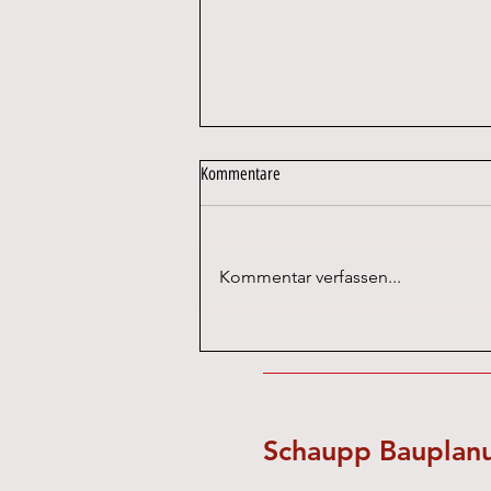
Kommentare
Kommentar verfassen...
HAMMERL TEXTILCARE
Schaupp Baupla