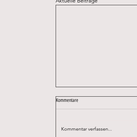
Aktuelle Beiträge
Kommentare
Kommentar verfassen...
Volksschule Asperhofen