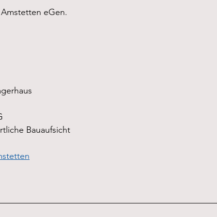
s Amstetten eGen.
agerhaus
G
tliche Bauaufsicht
stetten