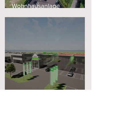
Wohnhausanlage
Sparkassenstraße Amstetten
Raiffeisen Lagerhaus St.
Valentin
Weitere Projekte ansehen