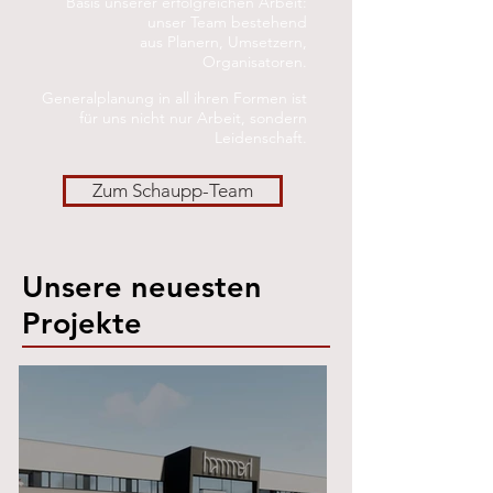
Basis unserer erfolgreichen Arbeit:
unser Team bestehend
aus Planern, Umsetzern,
Organisatoren.
Generalplanung in all ihren Formen ist
für uns nicht nur Arbeit, sondern
Leidenschaft.
Zum Schaupp-Team
Unsere neuesten
Projekte