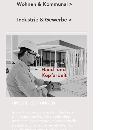
Wohnen & Kommunal >
Industrie & Gewerbe >
Hand- und
Kopfarbeit
UNSERE LEISTUNGEN
In der Theorie sowie auch in der Praxis –
bei all unseren Projekten steht eines
immer im Vordergrund: das individuelle
Bedürfnis. Die Bauherren erhalten von
uns die umfassende professionelle