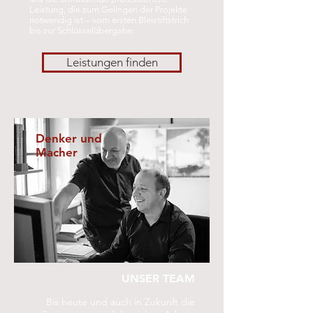
Leistung, die zum Gelingen der Projekte
notwendig ist – vom ersten Bleistiftstrich
bis zur Schlüsselübergabe.
Leistungen finden
Denker und
Macher
UNSER TEAM
Bis heute und auch in Zukunft die